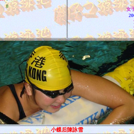
8
女子
2
小蝶后陳詠雪