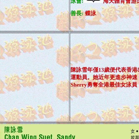
泳會:
海天體育會游
善長:
蝶泳
陳詠雪年僅13歲便代表香港
運動員。她近年更進步神速
Sherry勇奪全港最佳女泳