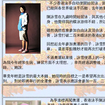
不少香港泳手自幼便開始習泳，
已能與各世界級泳手匹敵，去年她
陳詠雪在九歲時開始習泳，與其他
身，他覺得我的蝶泳游得不錯，所
雖然偶然也會參加自由泳及混合泳
賽，詠雪打破二百米蝶泳的香港紀
回想起去年參加奧運的日子，詠雪
麻』，還差零點幾秒才能再次打破
不過奧運結束後，詠雪便遇上的一
為我今年經常生病，練習方面不太理想。」幸而經過調整後，
錄。」她說。
畢竟年輕是詠雪的最大本錢，她現時的目標之一是希望再次出
到。」對於即將舉行的全運會，詠雪表示應該會參加一百、二
為爭達標再闖奧運，香港泳手陳