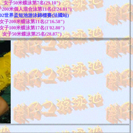
女子50米蝶泳第7名(29.10")
200米個人混合泳第11名(2'24.81")
002世界盃短池游泳錦標賽(法國站)
女子200米蝶泳第11名(2'16.58")
女子100米蝶泳第17名(1'02.80")
女子50米蝶泳第25名(28.87")