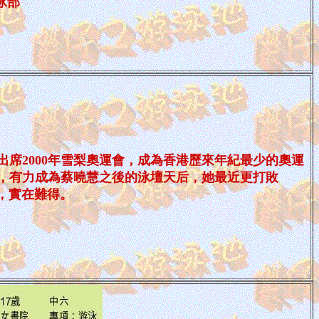
泳部
出席2000年雪梨奧運會，成為香港歷來年紀最少的奧運
，有力成為蔡曉慧之後的泳壇天后，她最近更打敗
員，實在難得。