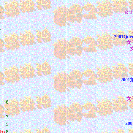
女子
7
3
6
2001Quee
女子
女
200
女子
8
7
7
2
5
8
錄)