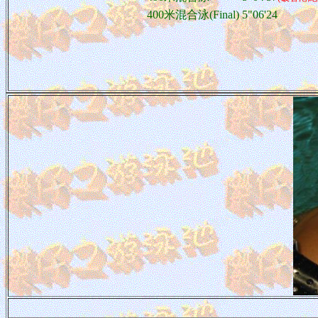
400米混合泳(Final)
5"06'24