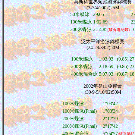
莫斯科世界短池游泳錦標賽
(3-7/4/2002)25M
50米蝶泳
29.05
2
100米蝶泳
1:02.69
2
200米蝶泳
2:14.85
1
(破香港紀錄)
泛太平洋游泳錦標賽
(24-29/8/02)50M
100米蝶泳
1:03.93 (0.85)
27
200米蝶泳
2:18.69 (0.86)
23
400米混合泳
5:07.03 (0.87)
18
2002年釜山亞運會
(30/9-5/10/02)50M
100米蝶泳
1"03'42
100米蝶泳(Final)
1"03'34
200米蝶泳
2"17'79
200米蝶泳(Final)
2"17'42
400米混合泳
5"04'57
(破香港紀