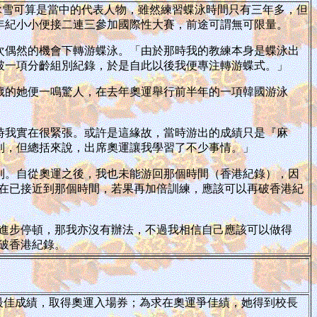
詠雪可算是當中的代表人物，雖然練習蝶泳時間只有三年多，但
年紀小小便接二連三參加國際性大賽，前途可謂無可限量。
次偶然的機會下轉游蝶泳。「由於那時我的教練本身是蝶泳出
破一項分齡組別紀錄，於是自此以後我便專注轉游蝶式。」
歲的她便一鳴驚人，在去年奧運舉行前半年的一項韓國游泳
時我實在很緊張。或許是這緣故，當時游出的成績只是『麻
到，但總括來說，出席奧運讓我學習了不少事情。」
到。自從奧運之後，我也未能游回那個時間（香港紀錄），因
在已接近到那個時間，若果再加倍訓練，應該可以再破香港紀
進步停頓，那我亦沒有辦法，不過我相信自己應該可以做得
破香港紀錄。
最佳成績，取得奧運入場券；為求在奧運爭佳績，她得到校長