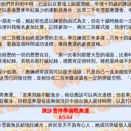
當他們升到初中時，已足以在賽場上顯露潛能。年僅十四歲的陳
更以香港歷來年紀最少的運動員身分，出席二千年雪梨奧運會。
小朋友一樣，她起初也是以練習自由式為主，但在十歲時她在一
以便叫我報名參加比賽。記得參加一、兩次二百蝶式後，我便打
，但二百蝶泳始終是詠雪的主項。專注練習三年多後，只有十四
錄，更藉這個時間成功達標，獲得奧運的參賽資格。
對經歷的一切仍歷歷在目。「第一次看到那麼大型的場面，比賽
香港紀錄。若然在那打破紀錄，感覺肯定很特別。雖然最終做不
段小低潮。「教練經常說我可以提升成績，只是自己一直未能造
詠雪已回復佳態，並相信在二百米蝶泳還有一定的突破空間。「
席奧運。「若果我能不斷進步，相信應該可以再次達標；但若果
百蝶泳，目標是希望在這兩個項目中游出個人最佳時間，以及打
陳詠雪停學備戰奧運
8/5/04
詠雪義無反顧地狂練水，終於皇天不負有心人，她成功突破個人